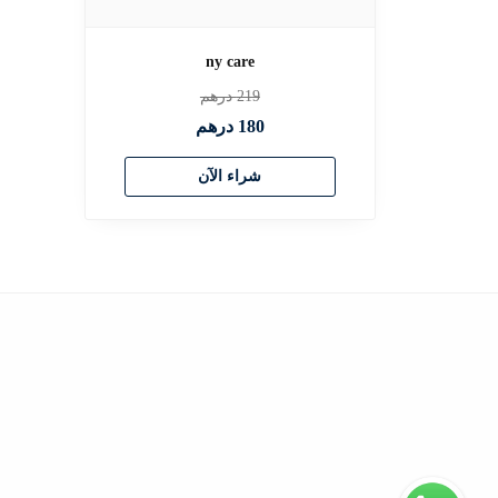
ny care
219
درهم
180
درهم
شراء الآن